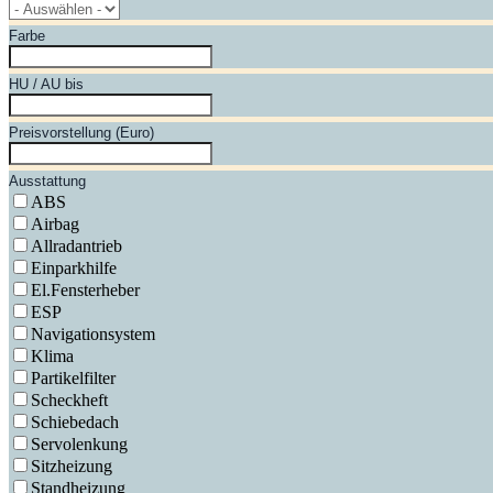
Farbe
HU / AU bis
Preisvorstellung (Euro)
Ausstattung
ABS
Airbag
Allradantrieb
Einparkhilfe
El.Fensterheber
ESP
Navigationsystem
Klima
Partikelfilter
Scheckheft
Schiebedach
Servolenkung
Sitzheizung
Standheizung